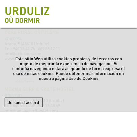
URDULIZ
OÙ DORMIR
CASA RURAL ORTULANE
XBI00054
Araba, 5 (48610 Urduliz)
Tel:
946 76 44 26
.
669 86 17 11
info@ortulane.com
www.ortulane.com
Este sitio Web utiliza cookies propias y de terceros con
objeto de mejorar la experiencia de navegación. Si
continúa navegando estará aceptando de forma expresa el
uso de estas cookies. Puede obtener más información en
nuestra página
Uso de Cookies
MOANA SURF & SKATE HOSTEL
BBI00001
Elortza auzoa, 5 (48610 Urduliz)
Je suis d·accord
Tel:
640 96 13 09
.
946 76 48 59
info@moanasurfhostel.com
www.moanasurfhostel.com