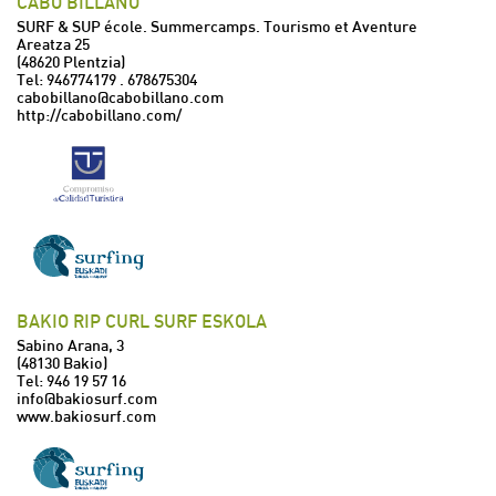
CABO BILLANO
SURF & SUP école. Summercamps. Tourismo et Aventure
Areatza 25
(48620 Plentzia)
Tel:
946774179
.
678675304
cabobillano@cabobillano.com
http://cabobillano.com/
BAKIO RIP CURL SURF ESKOLA
Sabino Arana, 3
(48130 Bakio)
Tel:
946 19 57 16
info@bakiosurf.com
www.bakiosurf.com