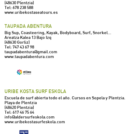
(48630 Plentzia)
Tel:
678 238 588
www.uribekostaseatours.es
TAUPADA ABENTURA
Big Sup, Coasteering, Kayak, Bodyboard, Surf, Snorkel...
Areatza Kalea 13 Bajo Izq
(48630 Gorliz)
Tel:
747 43 67 98
taupadabentura@gmail.com
www.taupadabentura.com
URIBE KOSTA SURF ESKOLA
Escuela de surf abierta todo el año. Cursos en Sopela y Plentzia.
Playa de Plentzia
(48620 Plentzia)
Tel:
617 46 75 64
info@aldersurfeskola.com
www.uribekostasurfeskola.com