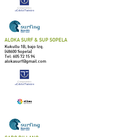
ALOKA SURF & SUP SOPELA
Kukullu 1B, bajo Izq.
(48600 Sopela)
Tel:
605 72 15 94
alokasurf@gmail.com