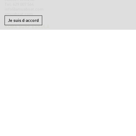
Tel:
629 007 564
info@amuaboat.com
amuaboat.com
Je suis d·accord
KOBA SURF ESKOLA
Zarrakoa, 5
(48130 Bakio)
Tel:
620 685 753
kobasurfeskola@gmail.com
kobasurfeskola.es
ACCESIBILITÉ
AVIS JURIDIQUE
CONDICIONES
CONTACT