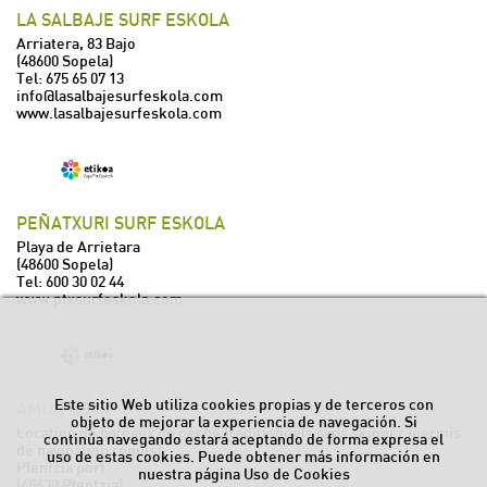
LA SALBAJE SURF ESKOLA
Arriatera, 83 Bajo
(48600 Sopela)
Tel:
675 65 07 13
info@lasalbajesurfeskola.com
www.lasalbajesurfeskola.com
PEÑATXURI SURF ESKOLA
Playa de Arrietara
(48600 Sopela)
Tel:
600 30 02 44
www.ptxsurfeskola.com
Este sitio Web utiliza cookies propias y de terceros con
AMUA BOAT
objeto de mejorar la experiencia de navegación. Si
Location de bateaux de pêche traditionnels sans skipper (permis
continúa navegando estará aceptando de forma expresa el
de navigation requis)
uso de estas cookies. Puede obtener más información en
Plentzia port
nuestra página
Uso de Cookies
(48630 Plentzia)