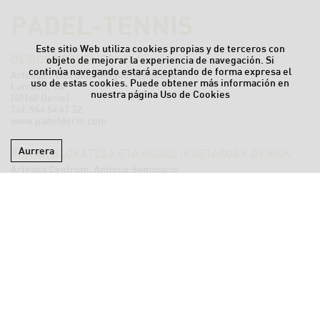
PADEL-TENNIS
Este sitio Web utiliza cookies propias y de terceros con
DERIOKO PADEL ESKOLA
objeto de mejorar la experiencia de navegación. Si
continúa navegando estará aceptando de forma expresa el
Arteaga Centrum, Antiguo Seminario
uso de estas cookies. Puede obtener más información en
Larrauri, 1A
nuestra página
Uso de Cookies
(48160 Derio)
Tel:
944 54 47 32
www.padelderio.com
Aurrera
PISTAK ALOKATZEA ETA PADEL IKASTAROAK DERION
Arteaga Centrum, Antiguo Seminario
Larrauri, 1B
(48160 Derio)
Tel:
944 54 12 79
.
691 75 23 45
info@padelreservas.es
www.padelcorner.com
IRISGARRITASUNA
OHAR LEGALA
BALDINTZAK
KONTAKTUA