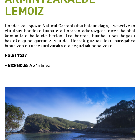
LEMOIZ
Hondartza Espazio Natural Garrantzitsu batean dago, itsasertzeko
eta itsas hondoko fauna eta floraren adierazgarri diren hainbat
komunitate baitaude bertan. Era berean, hainbat itsas hegazti
hazteko gune garrantzitsua da. Horrek guztiak leku paregabea
bihurtzen du urpekaritzarako eta hegaztiak behatzeko.
Nola iritsi?
•
Bizkaibus:
A 345 linea