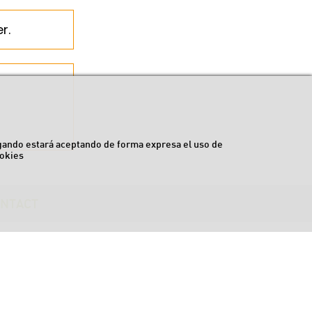
r.
egando estará aceptando de forma expresa el uso de
okies
NTACT