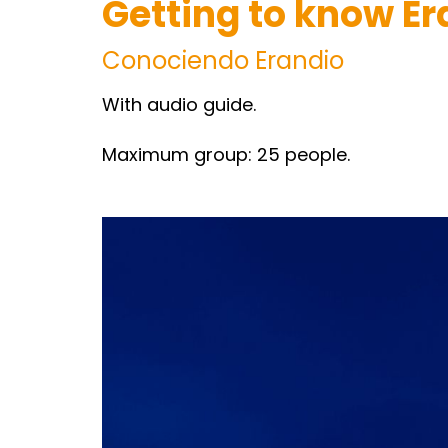
Getting to know Er
Conociendo Erandio
With audio guide.
Maximum group: 25 people.