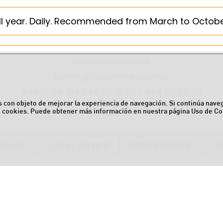
ll year. Daily. Recommended from March to Octobe
www.erandio.eus
behargintza@erandio.eus
944 17 56 16 • 944 89 01 00 • 944 89 03 20
ros con objeto de mejorar la experiencia de navegación. Si continúa nav
s cookies. Puede obtener más información en nuestra página
Uso de Co
IBILITY
LEGAL NOTICE
TERMS OF USE
CO