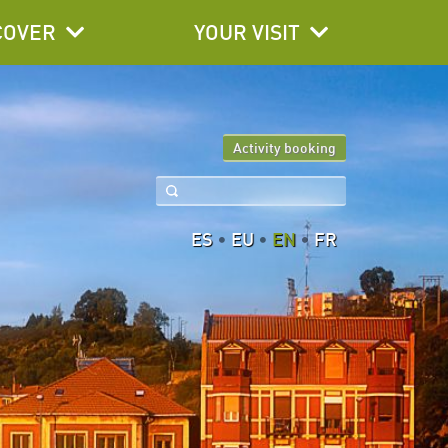
COVER
YOUR VISIT
Activity booking
ES
EU
EN
FR