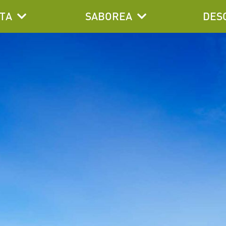
TA
SABOREA
DES