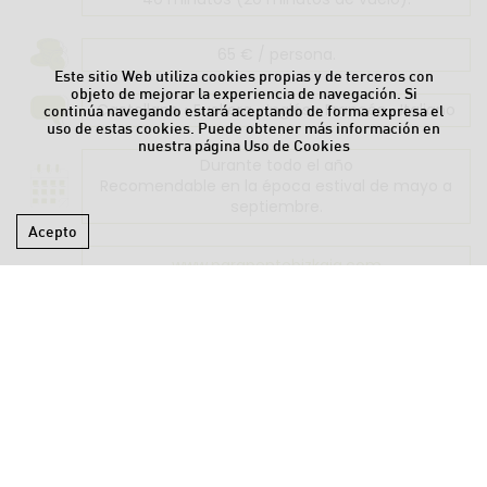
65 € / persona.
Este sitio Web utiliza cookies propias y de terceros con
objeto de mejorar la experiencia de navegación. Si
Castellano • Euskera • Inglés • Francés • Italiano
continúa navegando estará aceptando de forma expresa el
uso de estas cookies. Puede obtener más información en
nuestra página
Uso de Cookies
Durante todo el año
Recomendable en la época estival de mayo a
septiembre.
Acepto
www.parapentebizkaia.com
info@parapentebizkaia.com
688 62 54 60
ACCESIBILIDAD
AVISO LEGAL
CONDICIONES
CONTACTO